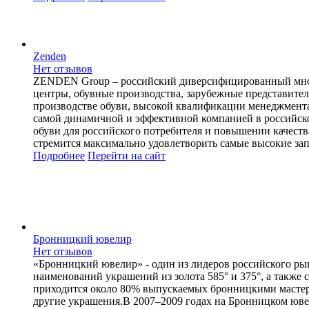
Zenden
Нет отзывов
ZENDEN Group – российский диверсифицированный много
центры, обувные производства, зарубежные представите
производстве обуви, высокой квалификации менеджмента 
самой динамичной и эффективной компанией в российско
обуви для российского потребителя и повышении качест
стремится максимально удовлетворить самые высокие зап
Подробнее
Перейти
на сайт
Бронницкий ювелир
Нет отзывов
«Бронницкий ювелир» - один из лидеров российского ры
наименований украшений из золота 585° и 375°, а также
приходится около 80% выпускаемых бронницкими мастера
другие украшения.В 2007–2009 годах на Бронницком юве