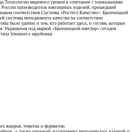
да.Технологии мирового уровня в сочетании с уникальными
 в России производитель ювелирных изделий, прошедший
ком соответствия Системы «Ростест-Качество». Бронницкий
й системы менеджмента качества на соответствие
ы было удобно и тем, кто работает здесь, и гостям, которые
ия. Украшения под маркой «Бронницкий ювелир» сегодня
ствах ближнего зарубежья.
ех жанров, тематик и форматов;
чебник, а также широкий ассортимент методических изданий и