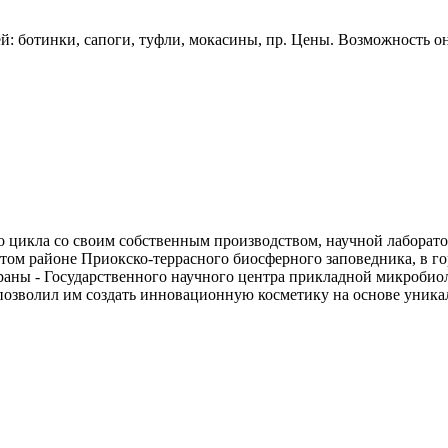
: ботинки, сапоги, туфли, мокасины, пр. Цены. Возможность он
о цикла со своим собственным производством, научной лаборат
ом районе Приокско-террасного биосферного заповедника, в гор
траны - Государственного научного центра прикладной микроби
позволил им создать инновационную косметику на основе уника