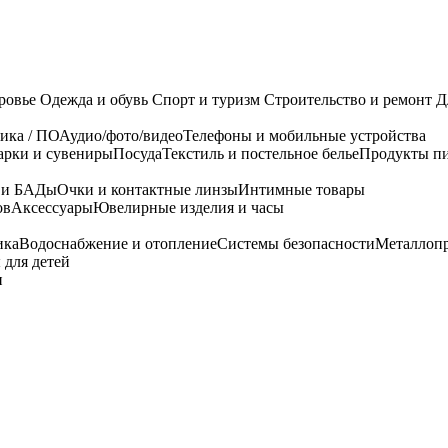
ровье
Одежда и обувь
Спорт и туризм
Строительство и ремонт
Д
ика / ПО
Аудио/фото/видео
Телефоны и мобильные устройства
арки и сувениры
Посуда
Текстиль и постельное белье
Продукты пи
я и БАДы
Очки и контактные линзы
Интимные товары
ов
Аксессуары
Ювелирные изделия и часы
ика
Водоснабжение и отопление
Системы безопасности
Металлоп
 для детей
и