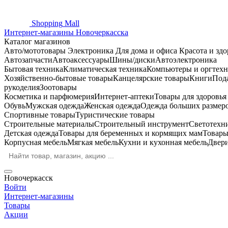
Shopping
Mall
Интернет-магазины Новочеркасска
Каталог магазинов
Авто/мототовары
Электроника
Для дома и офиса
Красота и здо
Автозапчасти
Автоаксессуары
Шины/диски
Автоэлектроника
Бытовая техника
Климатическая техника
Компьютеры и оргтехн
Хозяйственно-бытовые товары
Канцелярские товары
Книги
Под
рукоделия
Зоотовары
Косметика и парфюмерия
Интернет-аптеки
Товары для здоровь
Обувь
Мужская одежда
Женская одежда
Одежда больших размер
Спортивные товары
Туристические товары
Строительные материалы
Строительный инструмент
Светотехн
Детская одежда
Товары для беременных и кормящих мам
Товары
Корпусная мебель
Мягкая мебель
Кухни и кухонная мебель
Двер
Новочеркасск
Войти
Интернет-магазины
Товары
Акции