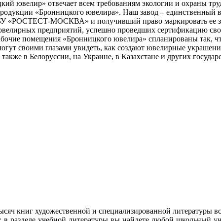
ий ювелир» отвечает всем требованиям экологии и охраны тру
 продукции «Бронницкого ювелира». Наш завод – единственный
БУ «РОСТЕСТ-МОСКВА» и получивший право маркировать ее зна
ювелирных предприятий, успешно проведших сертификацию свое
бочие помещения «Бронницкого ювелира» спланированы так, чтоб
могут своими глазами увидеть, как создают ювелирные украшен
 также в Белоруссии, на Украине, в Казахстане и других государ
ысяч книг художественной и специализированной литературы вс
: в разделе учебной литературы вы найдете любой школьный у