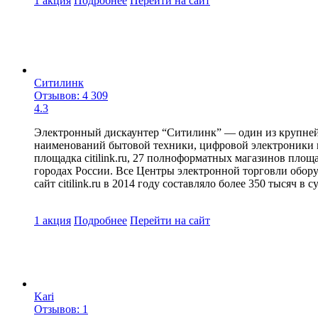
1 акция
Подробнее
Перейти
на сайт
Ситилинк
Отзывов: 4 309
4.3
Электронный дискаунтер “Ситилинк” — один из крупнейши
наименований бытовой техники, цифровой электроники и
площадка citilink.ru, 27 полноформатных магазинов пло
городах России. Все Центры электронной торговли обору
сайт citilink.ru в 2014 году составляло более 350 тысяч в с
1 акция
Подробнее
Перейти
на сайт
Kari
Отзывов: 1