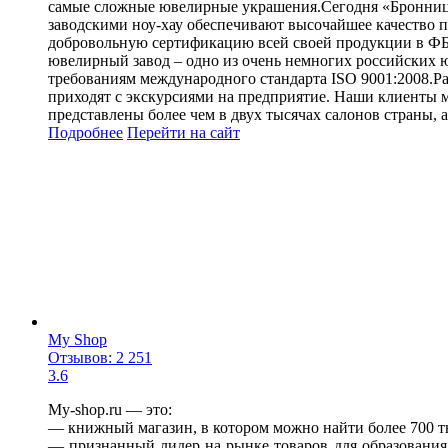
самые сложные ювелирные украшения.Сегодня «Бронницк
заводскими ноу-хау обеспечивают высочайшее качество
добровольную сертификацию всей своей продукции в Ф
ювелирный завод – одно из очень немногих российских 
требованиям международного стандарта ISO 9001:2008.Ра
приходят с экскурсиями на предприятие. Наши клиенты 
представлены более чем в двух тысячах салонов страны, а
Подробнее
Перейти
на сайт
My Shop
Отзывов: 2 251
3.6
My-shop.ru — это:
— книжный магазин, в котором можно найти более 700 т
— признанный лидер на рынке товаров для образования