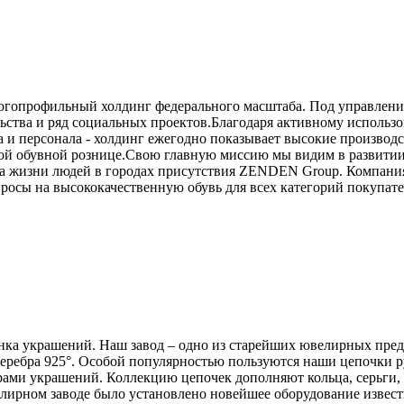
профильный холдинг федерального масштаба. Под управлением
льства и ряд социальных проектов.Благодаря активному исполь
и персонала - холдинг ежегодно показывает высокие производст
й обувной рознице.Свою главную миссию мы видим в развитии 
ва жизни людей в городах присутствия ZENDEN Group. Компания
росы на высококачественную обувь для всех категорий покупате
нка украшений. Наш завод – одно из старейших ювелирных пре
 серебра 925°. Особой популярностью пользуются наши цепочки р
ми украшений. Коллекцию цепочек дополняют кольца, серьги, б
лирном заводе было установлено новейшее оборудование извес