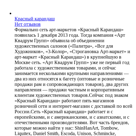
Красный карандаш
Нет отзывов
Формально сеть арт-маркетов «Красный Карандаш»
появилась 1 декабря 2013 года. Тогда компания «Арт
Квадрум Групп» объявила об объединении
художественных салонов («Палитра», «Все для
Художников», «3-Колор», «Строгановка Арт-маркет» и
арт-маркет «Красный Карандаш») в крупнейшую в
Москве сеть. «Арт Квадрум Групп» уже не первый год
работала с художественными товарами, и сейчас
занимается несколькими крупными направлениями —
два из них относятся к багету (оптовые и розничные
продажи рам и сопровождающих товаров), два других
направления — продажи частным и корпоративным
клиентам художественных товаров.Сейчас под знаком
«Красный Карандаш» работают пять магазинов
розничной сети и интернет-магазин с доставкой по всей
России.Сеть «Красный карандаш» работает и с
европейскими, и с американскими, и с азиатскими, и с
отечественными производителями. Вот часть брендов,
которые можно найти у нас: ShinHanArt, Tombow,
Liquitex, Daniel Smith, Escoda, Unison, Schmincke,