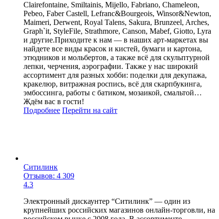
Clairefontaine, Smiltainis, Mijello, Fabriano, Chameleon,
Pebeo, Faber Castell, Lefranc&Bourgeois, Winsor&Newton,
Maimeri, Derwent, Royal Talens, Sakura, Brunzeel, Arches,
Graph`it, StyleFile, Strathmore, Canson, Mabef, Giotto, Lyra
и другие.Приходите к нам — в наших арт-маркетах вы
найдете все виды красок и кистей, бумаги и картона,
этюдников и мольбертов, а также всё для скульптурной
лепки, черчения, аэрографии. Также у нас широкий
ассортимент для разных хобби: поделки для декупажа,
кракелюр, витражная роспись, всё для скарпбукинга,
эмбоссинга, работы с батиком, мозаикой, смальтой…
Ждём вас в гости!
Подробнее
Перейти
на сайт
Ситилинк
Отзывов: 4 309
4.3
Электронный дискаунтер “Ситилинк” — один из
крупнейших российских магазинов онлайн-торговли, на
российском рынке с 2008 года. В ассортименте