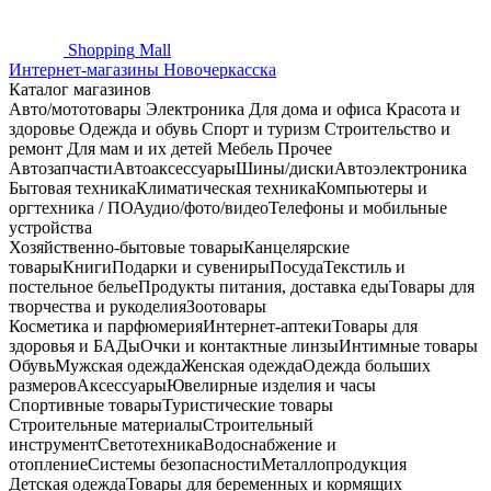
Shopping
Mall
Интернет-магазины Новочеркасска
Каталог магазинов
Авто/мототовары
Электроника
Для дома и офиса
Красота и
здоровье
Одежда и обувь
Спорт и туризм
Строительство и
ремонт
Для мам и их детей
Мебель
Прочее
Автозапчасти
Автоаксессуары
Шины/диски
Автоэлектроника
Бытовая техника
Климатическая техника
Компьютеры и
оргтехника / ПО
Аудио/фото/видео
Телефоны и мобильные
устройства
Хозяйственно-бытовые товары
Канцелярские
товары
Книги
Подарки и сувениры
Посуда
Текстиль и
постельное белье
Продукты питания, доставка еды
Товары для
творчества и рукоделия
Зоотовары
Косметика и парфюмерия
Интернет-аптеки
Товары для
здоровья и БАДы
Очки и контактные линзы
Интимные товары
Обувь
Мужская одежда
Женская одежда
Одежда больших
размеров
Аксессуары
Ювелирные изделия и часы
Спортивные товары
Туристические товары
Строительные материалы
Строительный
инструмент
Светотехника
Водоснабжение и
отопление
Системы безопасности
Металлопродукция
Детская одежда
Товары для беременных и кормящих