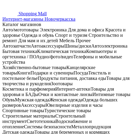
Shopping
Mall
Интернет-магазины Новочеркасска
Каталог магазинов
Авто/мототовары
Электроника
Для дома и офиса
Красота и
здоровье
Одежда и обувь
Спорт и туризм
Строительство и
ремонт
Для мам и их детей
Мебель
Прочее
Автозапчасти
Автоаксессуары
Шины/диски
Автоэлектроника
Бытовая техника
Климатическая техника
Компьютеры и
оргтехника / ПО
Аудио/фото/видео
Телефоны и мобильные
устройства
Хозяйственно-бытовые товары
Канцелярские
товары
Книги
Подарки и сувениры
Посуда
Текстиль и
постельное белье
Продукты питания, доставка еды
Товары для
творчества и рукоделия
Зоотовары
Косметика и парфюмерия
Интернет-аптеки
Товары для
здоровья и БАДы
Очки и контактные линзы
Интимные товары
Обувь
Мужская одежда
Женская одежда
Одежда больших
размеров
Аксессуары
Ювелирные изделия и часы
Спортивные товары
Туристические товары
Строительные материалы
Строительный
инструмент
Светотехника
Водоснабжение и
отопление
Системы безопасности
Металлопродукция
Детская одежда
Товары для беременных и кормящих