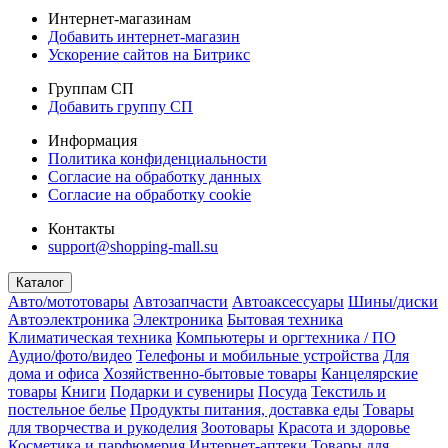
Интернет-магазинам
Добавить интернет-магазин
Ускорение сайтов на Битрикс
Группам СП
Добавить группу СП
Информация
Политика конфиденциальности
Согласие на обработку данных
Согласие на обработку cookie
Контакты
support@shopping-mall.su
Каталог
Авто/мототовары
Автозапчасти
Автоаксессуары
Шины/диски
Автоэлектроника
Электроника
Бытовая техника
Климатическая техника
Компьютеры и оргтехника / ПО
Аудио/фото/видео
Телефоны и мобильные устройства
Для
дома и офиса
Хозяйственно-бытовые товары
Канцелярские
товары
Книги
Подарки и сувениры
Посуда
Текстиль и
постельное белье
Продукты питания, доставка еды
Товары
для творчества и рукоделия
Зоотовары
Красота и здоровье
Косметика и парфюмерия
Интернет-аптеки
Товары для